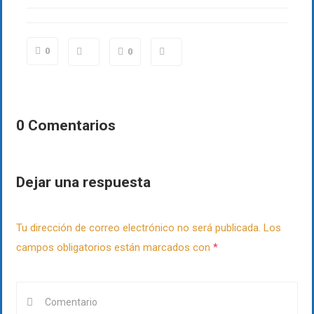
HEADERS
0
0
NOTE: Vertical headers will not work on pages
that have the naked header enabled
0 Comentarios
DEMOS (6)
Dejar una respuesta
Purchase Uplift
Tu dirección de correo electrónico no será publicada.
Los
campos obligatorios están marcados con
*