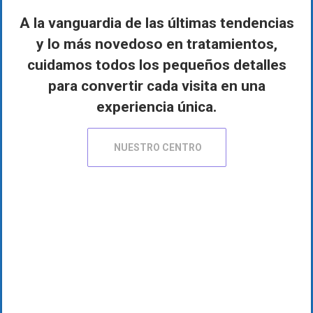
A la vanguardia de las últimas tendencias
COLOURS
y lo más novedoso en tratamientos,
cuidamos todos los pequeños detalles
HEADERS
para convertir cada visita en una
experiencia única.
NOTE: Vertical headers will not work on pages
NUESTRO CENTRO
that have the naked header enabled
DEMOS (6)
Purchase Uplift